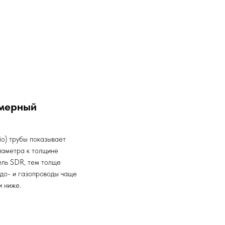
мерный
io) трубы показывает
иаметра к толщине
ель SDR, тем толще
одо- и газопроводы чаще
и ниже.