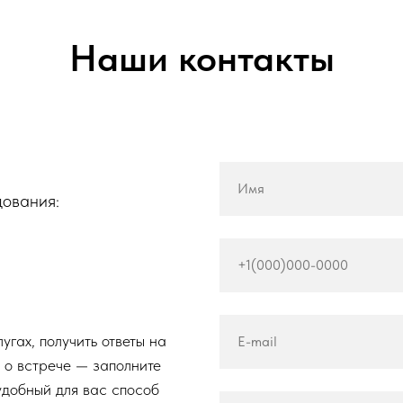
Наши контакты
Имя
дования:
+1(000)000-0000
лугах, получить ответы на
E-mail
 о встрече — заполните
удобный для вас способ